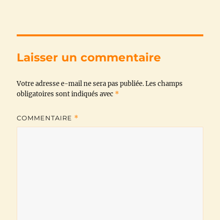
c
i
a
l
a
p
e
t
t
e
i
y
b
t
s
g
l
L
Laisser un commentaire
o
e
A
r
i
Votre adresse e-mail ne sera pas publiée.
o
r
p
a
n
Les champs
obligatoires sont indiqués avec
*
k
p
m
k
COMMENTAIRE
*