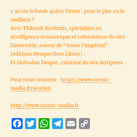
1:30:00 Schwab quitte Davos : pour le pire ou le
meilleur ?
Avec Thibault Kerlirzin, spécialiste en
intelligence économique et cofondateur du site
Davocratie, auteur de “Soros l’impérial”
(éditions Perspectives Libres) ;
Et Slobodan Despot, créateur du site Antipress
Pour nous soutenir :
https://www.tocsin-
media.fr/soutien
http://www.tocsin-media.fr
F
T
W
T
E
C
a
w
h
e
m
o