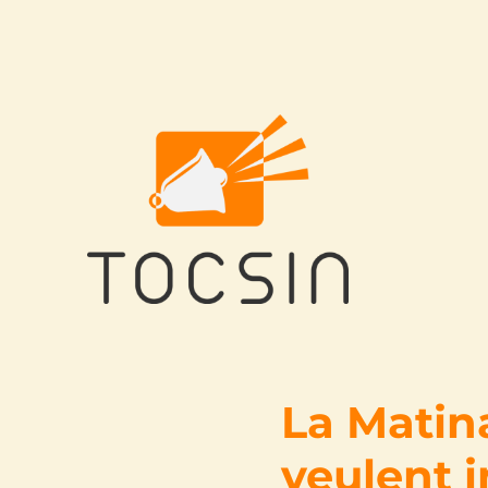
Tocsin
La Matina
veulent i