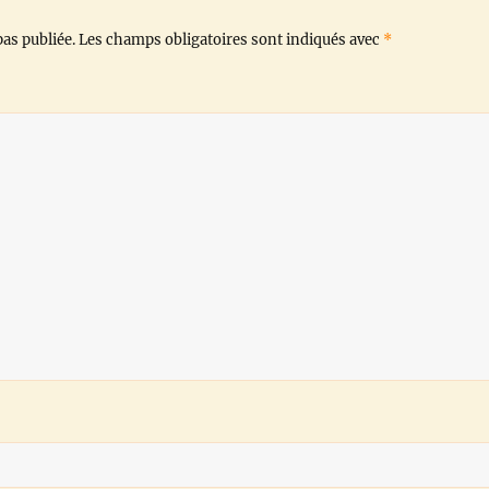
o
r
p
a
n
as publiée.
Les champs obligatoires sont indiqués avec
*
k
p
m
k