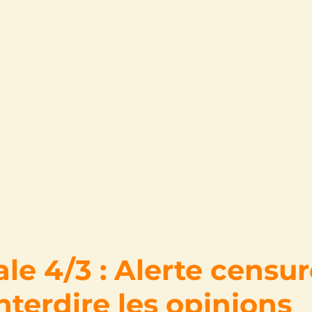
le 4/3 : Alerte censure
nterdire les opinions