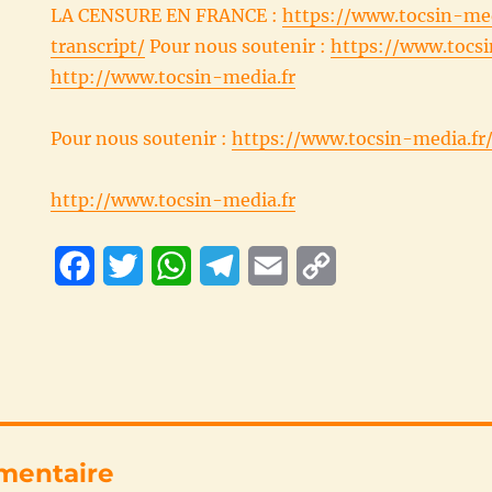
LA CENSURE EN FRANCE :
https://www.tocsin-med
transcript/
Pour nous soutenir :
https://www.tocsi
http://www.tocsin-media.fr
Pour nous soutenir :
https://www.tocsin-media.fr
http://www.tocsin-media.fr
F
T
W
T
E
C
a
w
h
e
m
o
c
i
a
l
a
p
e
t
t
e
i
y
b
t
s
g
l
L
o
e
A
r
i
mentaire