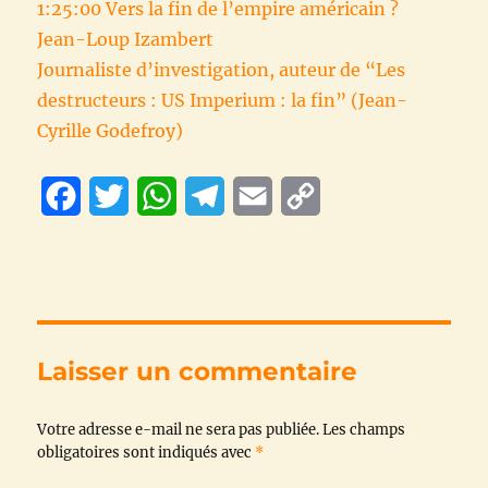
1:25:00 Vers la fin de l’empire américain ?
Jean-Loup Izambert
Journaliste d’investigation, auteur de “Les
destructeurs : US Imperium : la fin” (Jean-
Cyrille Godefroy)
F
T
W
T
E
C
a
w
h
e
m
o
c
i
a
l
a
p
e
t
t
e
i
y
b
t
s
g
l
L
Laisser un commentaire
o
e
A
r
i
Votre adresse e-mail ne sera pas publiée.
o
r
p
a
n
Les champs
obligatoires sont indiqués avec
*
k
p
m
k