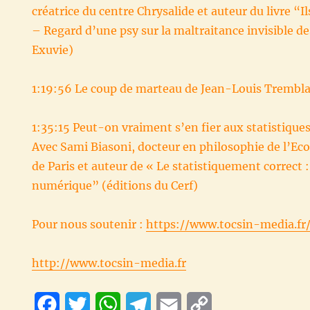
créatrice du centre Chrysalide et auteur du livre “I
– Regard d’une psy sur la maltraitance invisible d
Exuvie)
1:19:56 Le coup de marteau de Jean-Louis Trembla
1:35:15 Peut-on vraiment s’en fier aux statistique
Avec Sami Biasoni, docteur en philosophie de l’Ec
de Paris et auteur de « Le statistiquement correct :
numérique” (éditions du Cerf)
Pour nous soutenir :
https://www.tocsin-media.fr
http://www.tocsin-media.fr
F
T
W
T
E
C