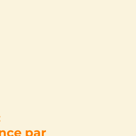
:
nce par