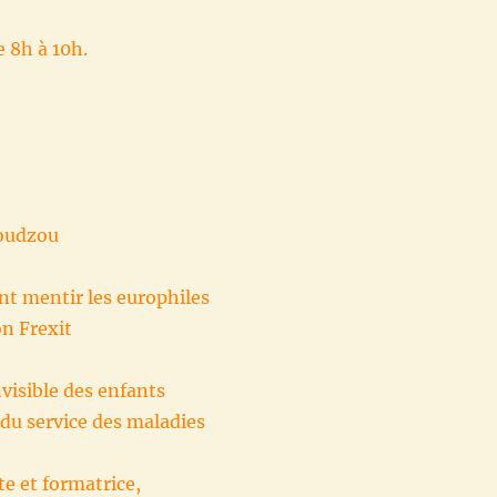
e 8h à 10h.
oudzou
nt mentir les europhiles
on Frexit
visible des enfants
 du service des maladies
e et formatrice,