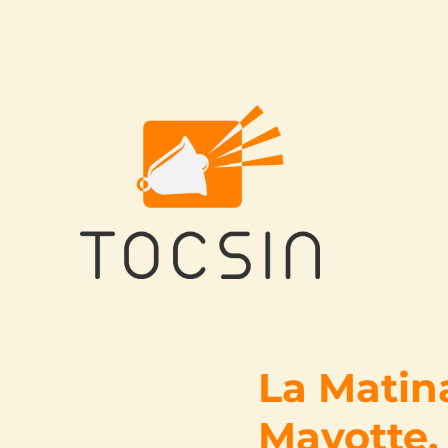
Tocsin
La Matina
Mayotte,