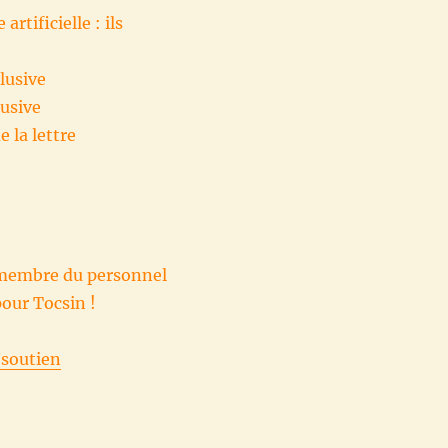
rtificielle : ils
lusive
lusive
e la lettre
n membre du personnel
pour Tocsin !
/soutien