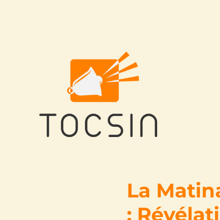
Tocsin
La Matina
: Révélat