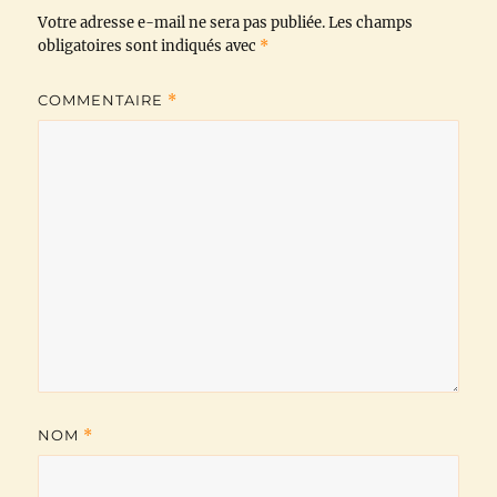
Votre adresse e-mail ne sera pas publiée.
o
r
p
a
n
Les champs
obligatoires sont indiqués avec
*
k
p
m
k
COMMENTAIRE
*
NOM
*