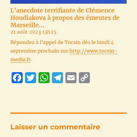
L'anecdote terrifiante de Clémence
Houdiakova à propos des émeutes de
Marseille...
21 août 2023 13h25
Répondez à l’appel de Tocsin dès le lundi 4
septembre prochain sur
http://www.tocsin-
media.fr
.
F
T
W
T
E
C
a
w
h
e
m
o
c
i
a
l
a
p
e
t
t
e
i
y
b
t
s
g
l
L
Laisser un commentaire
o
e
A
r
i