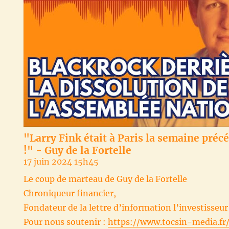
"Larry Fink était à Paris la semaine préc
!" - Guy de la Fortelle
17 juin 2024 15h45
Le coup de marteau de Guy de la Fortelle
Chroniqueur financier,
Fondateur de la lettre d’information l’investisseu
Pour nous soutenir :
https://www.tocsin-media.fr