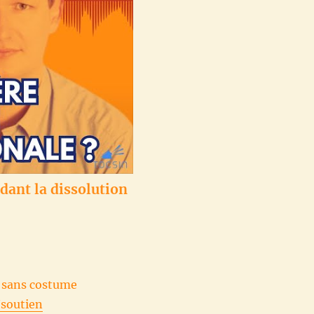
édant la dissolution
r sans costume
/soutien