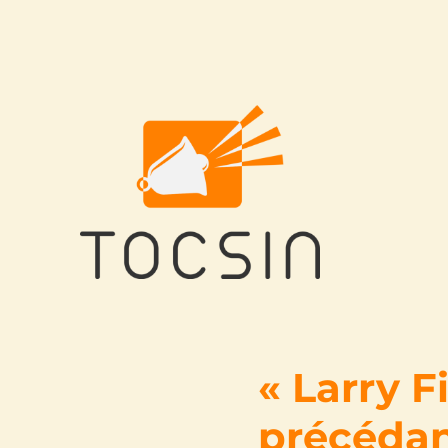
Tocsin
« Larry F
précédant