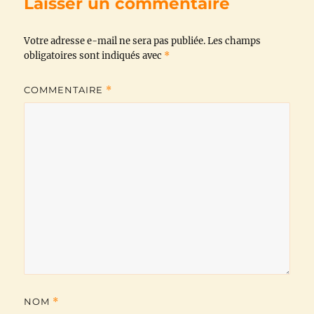
Laisser un commentaire
o
e
A
r
i
Votre adresse e-mail ne sera pas publiée.
o
r
p
a
n
Les champs
obligatoires sont indiqués avec
*
k
p
m
k
COMMENTAIRE
*
NOM
*