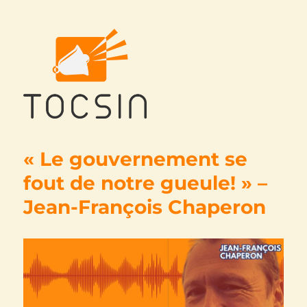
Tocsin
« Le gouvernement se
fout de notre gueule! » –
Jean-François Chaperon