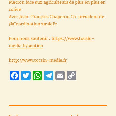
Macron face aux agriculteurs de plus en plus en
colère
Avec Jean-François Chaperon Co-président de
@CoordinationruraleFr
Pour nous soutenir :
https://www.tocsin-
media.fr/soutien
http://www.tocsin-media.fr
F
T
W
T
E
C
a
w
h
e
m
o
c
i
a
l
a
p
e
t
t
e
i
y
b
t
s
g
l
L