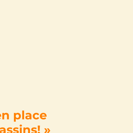
n place
assins! »