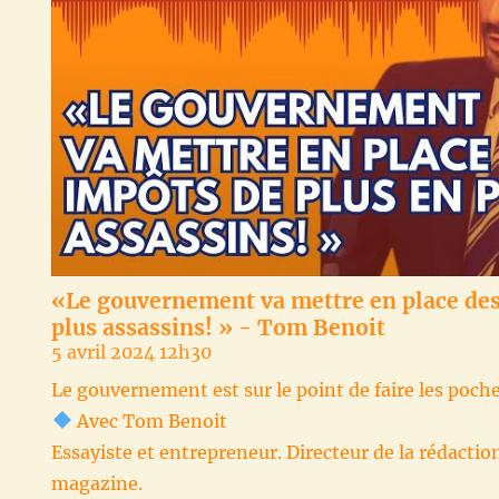
«Le gouvernement va mettre en place des
plus assassins! » - Tom Benoit
5 avril 2024 12h30
Le gouvernement est sur le point de faire les poch
Avec Tom Benoit
Essayiste et entrepreneur. Directeur de la rédactio
magazine.