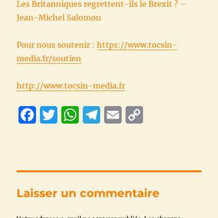
Les Britanniques regrettent-ils le Brexit ? –
Jean-Michel Salomon
Pour nous soutenir :
https://www.tocsin-
media.fr/soutien
http://www.tocsin-media.fr
F
T
W
T
E
C
a
w
h
e
m
o
c
i
a
l
a
p
e
t
t
e
i
y
b
t
s
g
l
L
Laisser un commentaire
o
e
A
r
i