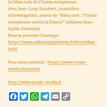
Le bilan noir de l’Union européenne
Avec Jean-Loup Izambert, journaliste
d’investigation, auteur de “Bilan noir : l’Union
européenne contre la France” (éditions Jean-
Cyrille Godefroy)
Pour se procurer l’ouvrage :
https://www.editionsjcgodefroy.fr/livre/bilan-
noir/
Pour nous soutenir :
https://www.tocsin-
media.fr/soutien
http://www.tocsin-media.fr
F
T
W
T
E
C
a
w
h
e
m
o