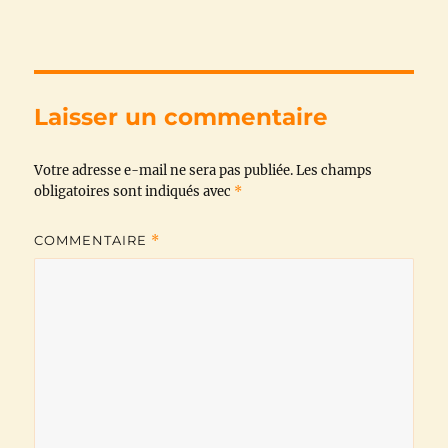
c
i
a
l
a
p
e
t
t
e
i
y
b
t
s
g
l
L
Laisser un commentaire
o
e
A
r
i
Votre adresse e-mail ne sera pas publiée.
o
r
p
a
n
Les champs
obligatoires sont indiqués avec
*
k
p
m
k
COMMENTAIRE
*