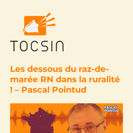
Tocsin
Les dessous du raz-de-
marée RN dans la ruralité
! – Pascal Pointud