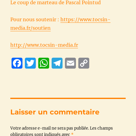
Le coup de marteau de Pascal Pointud
Pour nous soutenir :
https://www.tocsin-
media.fr/soutien
http://www.tocsin-media.fr
F
T
W
T
E
C
a
w
h
e
m
o
c
i
a
l
a
p
e
t
t
e
i
y
b
t
s
g
l
L
Laisser un commentaire
o
e
A
r
i
Votre adresse e-mail ne sera pas publiée.
o
r
p
a
n
Les champs
obligatoires sont indiqués avec
*