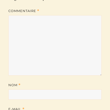
k
p
m
k
COMMENTAIRE
*
NOM
*
E-MAIL
*