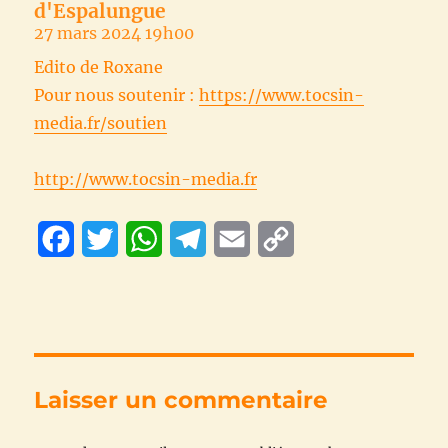
d'Espalungue
27 mars 2024 19h00
Edito de Roxane
Pour nous soutenir :
https://www.tocsin-
media.fr/soutien
http://www.tocsin-media.fr
F
T
W
T
E
C
a
w
h
e
m
o
c
i
a
l
a
p
e
t
t
e
i
y
b
t
s
g
l
L
Laisser un commentaire
o
e
A
r
i