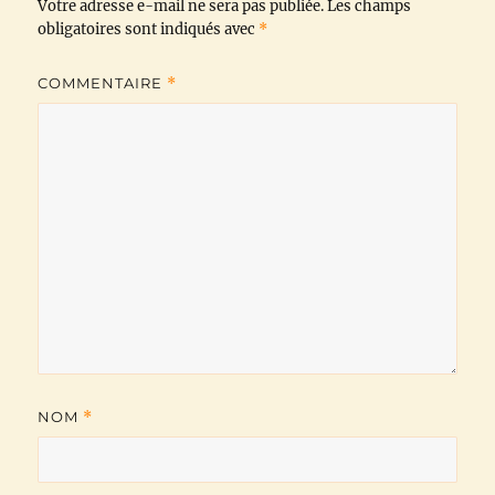
Votre adresse e-mail ne sera pas publiée.
o
r
p
a
n
Les champs
obligatoires sont indiqués avec
*
k
p
m
k
COMMENTAIRE
*
NOM
*