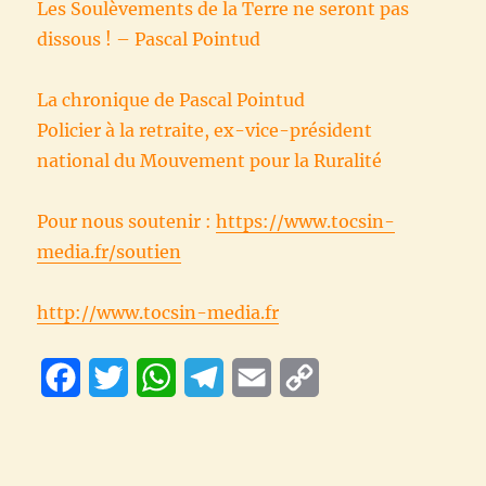
Les Soulèvements de la Terre ne seront pas
dissous ! – Pascal Pointud
La chronique de Pascal Pointud
Policier à la retraite, ex-vice-président
national du Mouvement pour la Ruralité
Pour nous soutenir :
https://www.tocsin-
media.fr/soutien
http://www.tocsin-media.fr
F
T
W
T
E
C
a
w
h
e
m
o
c
i
a
l
a
p