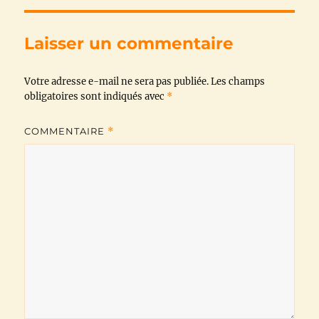
e
t
t
e
i
y
b
t
s
g
l
L
Laisser un commentaire
o
e
A
r
i
Votre adresse e-mail ne sera pas publiée.
o
r
p
a
n
Les champs
obligatoires sont indiqués avec
*
k
p
m
k
COMMENTAIRE
*