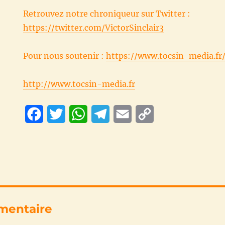
Retrouvez notre chroniqueur sur Twitter :
https://twitter.com/VictorSinclair3
Pour nous soutenir :
https://www.tocsin-media.fr
http://www.tocsin-media.fr
F
T
W
T
E
C
a
w
h
e
m
o
c
i
a
l
a
p
e
t
t
e
i
y
b
t
s
g
l
L
o
e
A
r
i
mentaire
o
r
p
a
n