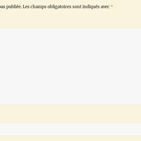
as publiée.
Les champs obligatoires sont indiqués avec
*
k
p
m
k