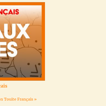
çais
on Touite Français »