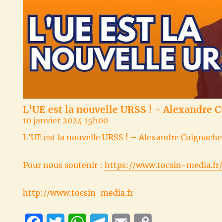
L'UE est la nouvelle URSS ! - Alexandre 
10 janvier 2024 15h00
L’UE est la nouvelle URSS ! – Alexandre Cuignach
Pour nous soutenir :
https://www.tocsin-media.fr
http://www.tocsin-media.fr