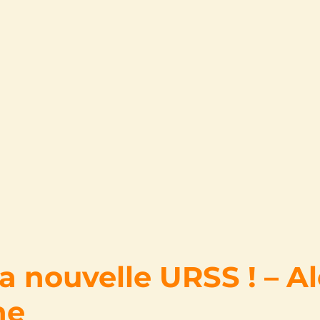
la nouvelle URSS ! – 
he