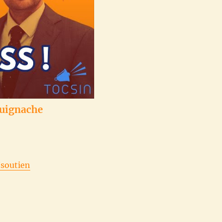
Cuignache
e
/soutien