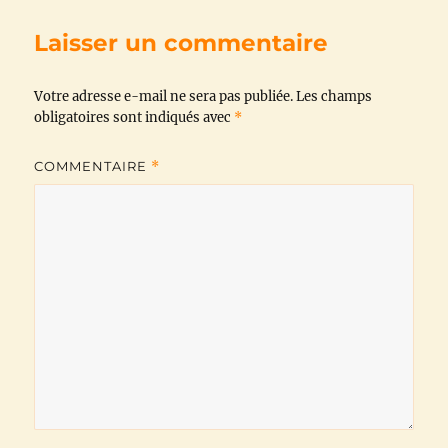
b
t
s
g
l
L
Laisser un commentaire
o
e
A
r
i
Votre adresse e-mail ne sera pas publiée.
o
r
p
a
n
Les champs
obligatoires sont indiqués avec
*
k
p
m
k
COMMENTAIRE
*