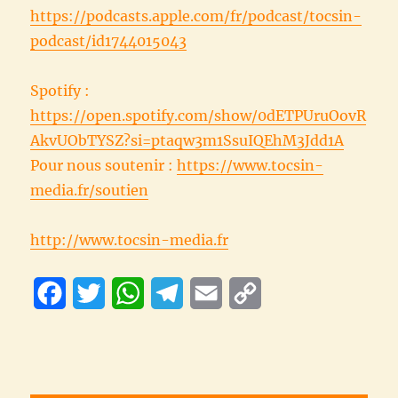
https://podcasts.apple.com/fr/podcast/tocsin-
podcast/id1744015043
Spotify :
https://open.spotify.com/show/0dETPUruOovR
AkvUObTYSZ?si=ptaqw3m1SsuIQEhM3Jdd1A
Pour nous soutenir :
https://www.tocsin-
media.fr/soutien
http://www.tocsin-media.fr
F
T
W
T
E
C
a
w
h
e
m
o
c
i
a
l
a
p
e
t
t
e
i
y