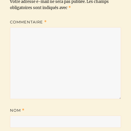
Votre adresse e-mail ne sera pas publiée.
o
r
p
a
n
Les champs
obligatoires sont indiqués avec
*
k
p
m
k
COMMENTAIRE
*
NOM
*