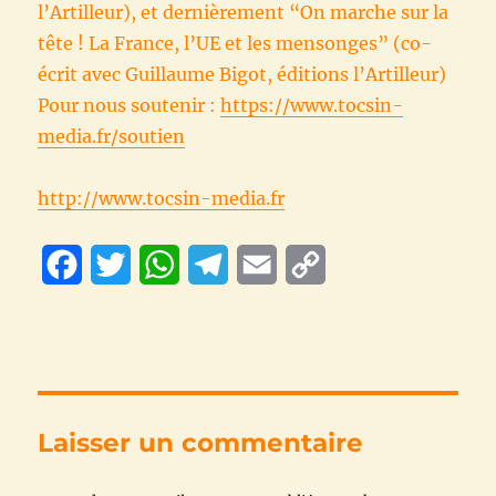
l’Artilleur), et dernièrement “On marche sur la
tête ! La France, l’UE et les mensonges” (co-
écrit avec Guillaume Bigot, éditions l’Artilleur)
Pour nous soutenir :
https://www.tocsin-
media.fr/soutien
http://www.tocsin-media.fr
F
T
W
T
E
C
a
w
h
e
m
o
c
i
a
l
a
p
e
t
t
e
i
y
b
t
s
g
l
L
Laisser un commentaire
o
e
A
r
i