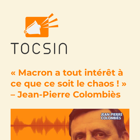
Tocsin
« Macron a tout intérêt à
ce que ce soit le chaos ! »
– Jean-Pierre Colombiès