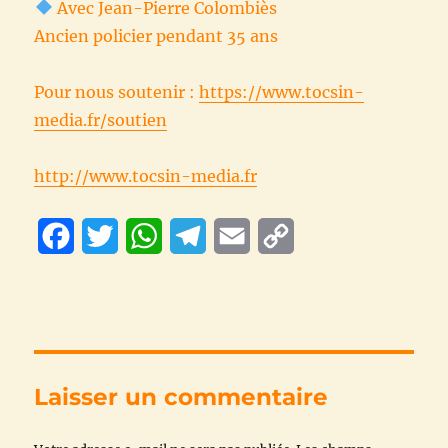
Avec Jean-Pierre Colombiès
Ancien policier pendant 35 ans
Pour nous soutenir :
https://www.tocsin-
media.fr/soutien
http://www.tocsin-media.fr
F
T
W
T
E
C
a
w
h
e
m
o
c
i
a
l
a
p
e
t
t
e
i
y
b
t
s
g
l
L
Laisser un commentaire
o
e
A
r
i