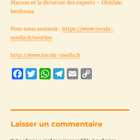
Macron et la dictature des experts – Ghislain
benhessa
Pour nous soutenir :
https://www.tocsin-
media.fr/soutien
http://www.tocsin-media.fr
F
T
W
T
E
C
a
w
h
e
m
o
c
i
a
l
a
p
e
t
t
e
i
y
b
t
s
g
l
L
Laisser un commentaire
o
e
A
r
i