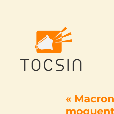
Tocsin
« Macron
moquent 