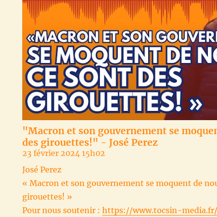
"Macron et son gouvernement se moquent
des girouettes!" - José Perez
23 février 2024 15h02
José Perez
« Macron et son gouvernement se moquent de nous
girouettes! »
Pour nous soutenir :
https://www.tocsin-media.fr