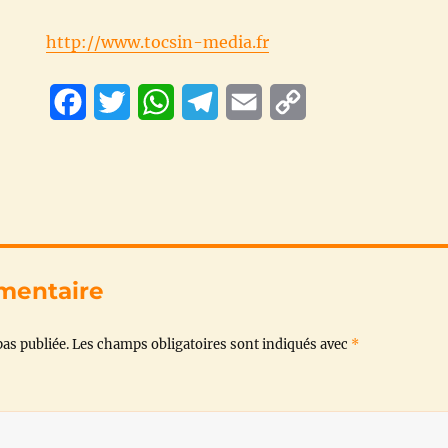
http://www.tocsin-media.fr
F
T
W
T
E
C
a
w
h
e
m
o
c
i
a
l
a
p
e
t
t
e
i
y
b
t
s
g
l
L
o
e
A
r
i
mentaire
o
r
p
a
n
as publiée.
Les champs obligatoires sont indiqués avec
*
k
p
m
k