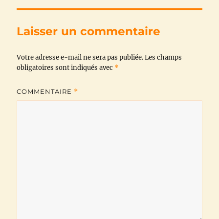
e
t
t
e
i
y
b
t
s
g
l
L
Laisser un commentaire
o
e
A
r
i
Votre adresse e-mail ne sera pas publiée.
o
r
p
a
n
Les champs
obligatoires sont indiqués avec
*
k
p
m
k
COMMENTAIRE
*