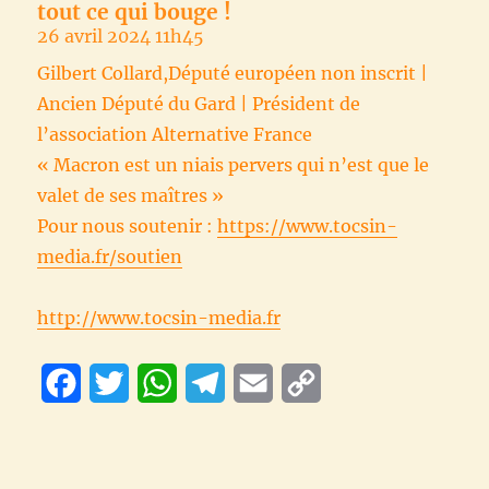
tout ce qui bouge !
26 avril 2024 11h45
Gilbert Collard,Député européen non inscrit |
Ancien Député du Gard | Président de
l’association Alternative France
« Macron est un niais pervers qui n’est que le
valet de ses maîtres »
Pour nous soutenir :
https://www.tocsin-
media.fr/soutien
http://www.tocsin-media.fr
F
T
W
T
E
C
a
w
h
e
m
o
c
i
a
l
a
p