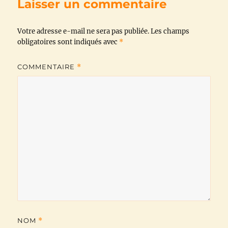
Laisser un commentaire
o
e
A
r
i
Votre adresse e-mail ne sera pas publiée.
o
r
p
a
n
Les champs
obligatoires sont indiqués avec
*
k
p
m
k
COMMENTAIRE
*
NOM
*