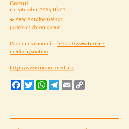
Gainot
6 septembre 2024 11h00
� Avec Antoine Gainot
Juriste et chroniqueur
Pour nous soutenir :
https://www.tocsin-
media.fr/soutien
http://www.tocsin-media.fr
F
T
W
T
E
C
a
w
h
e
m
o
c
i
a
l
a
p
e
t
t
e
i
y
b
t
s
g
l
L