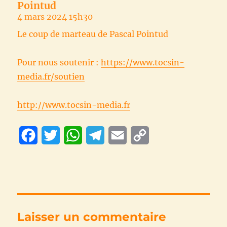
Pointud
4 mars 2024 15h30
Le coup de marteau de Pascal Pointud
Pour nous soutenir :
https://www.tocsin-
media.fr/soutien
http://www.tocsin-media.fr
F
T
W
T
E
C
a
w
h
e
m
o
c
i
a
l
a
p
e
t
t
e
i
y
b
t
s
g
l
L
Laisser un commentaire
o
e
A
r
i