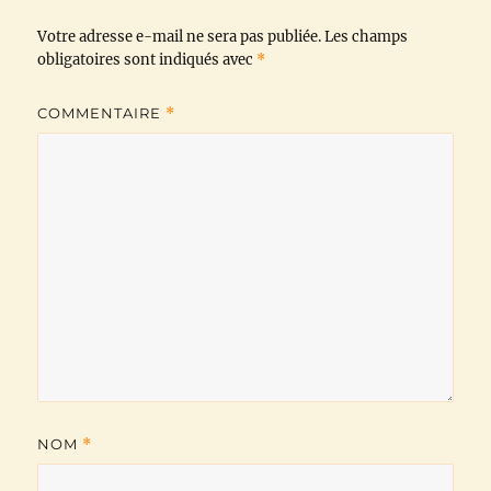
Votre adresse e-mail ne sera pas publiée.
o
r
p
a
n
Les champs
obligatoires sont indiqués avec
*
k
p
m
k
COMMENTAIRE
*
NOM
*