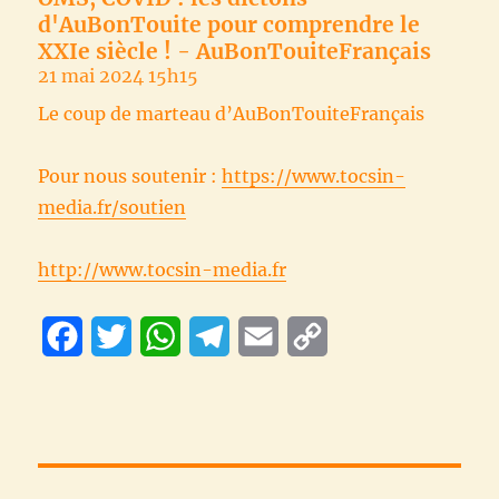
d'AuBonTouite pour comprendre le
XXIe siècle ! - AuBonTouiteFrançais
21 mai 2024 15h15
Le coup de marteau d’AuBonTouiteFrançais
Pour nous soutenir :
https://www.tocsin-
media.fr/soutien
http://www.tocsin-media.fr
F
T
W
T
E
C
a
w
h
e
m
o
c
i
a
l
a
p
e
t
t
e
i
y
b
t
s
g
l
L