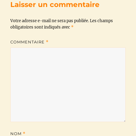
Laisser un commentaire
o
e
A
r
i
Votre adresse e-mail ne sera pas publiée.
o
r
p
a
n
Les champs
obligatoires sont indiqués avec
*
k
p
m
k
COMMENTAIRE
*
NOM
*