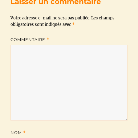
Laisser un commentaire
o
e
A
r
i
Votre adresse e-mail ne sera pas publiée.
o
r
p
a
n
Les champs
obligatoires sont indiqués avec
*
k
p
m
k
COMMENTAIRE
*
NOM
*