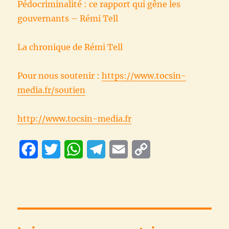
Pédocriminalité : ce rapport qui gêne les
gouvernants – Rémi Tell
La chronique de Rémi Tell
Pour nous soutenir :
https://www.tocsin-
media.fr/soutien
http://www.tocsin-media.fr
F
T
W
T
E
C
a
w
h
e
m
o
c
i
a
l
a
p
e
t
t
e
i
y
b
t
s
g
l
L