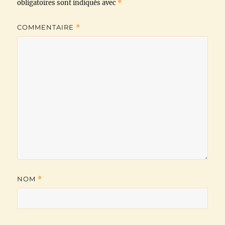
obligatoires sont indiqués avec
*
k
p
m
k
COMMENTAIRE
*
NOM
*