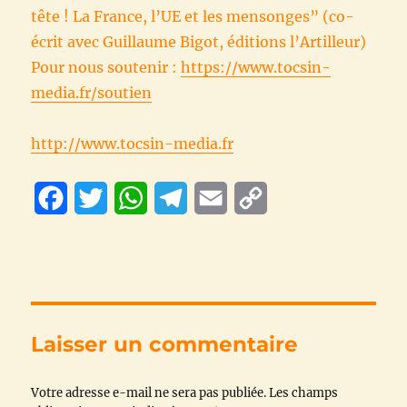
tête ! La France, l’UE et les mensonges” (co-
écrit avec Guillaume Bigot, éditions l’Artilleur)
Pour nous soutenir :
https://www.tocsin-
media.fr/soutien
http://www.tocsin-media.fr
F
T
W
T
E
C
a
w
h
e
m
o
c
i
a
l
a
p
e
t
t
e
i
y
b
t
s
g
l
L
Laisser un commentaire
o
e
A
r
i
Votre adresse e-mail ne sera pas publiée.
o
r
p
a
n
Les champs