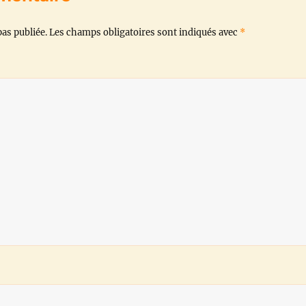
o
r
p
a
n
as publiée.
Les champs obligatoires sont indiqués avec
*
k
p
m
k