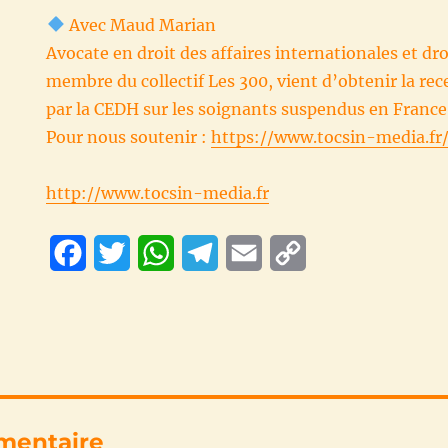
Avec Maud Marian
Avocate en droit des affaires internationales et dro
membre du collectif Les 300, vient d’obtenir la rec
par la CEDH sur les soignants suspendus en France
Pour nous soutenir :
https://www.tocsin-media.fr
http://www.tocsin-media.fr
F
T
W
T
E
C
a
w
h
e
m
o
c
i
a
l
a
p
e
t
t
e
i
y
b
t
s
g
l
L
o
e
A
r
i
mentaire