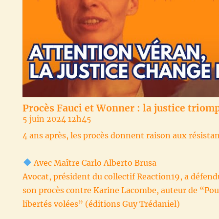
Procès Fauci et Wonner : la justice triom
5 juin 2024 12h45
4 ans après, les procès donnent raison aux résistan
Avec Maître Carlo Alberto Brusa
Avocat, président du collectif Reaction19, a défe
son procès contre Karine Lacombe, auteur de “Po
libertés volées” (éditions Guy Trédaniel)