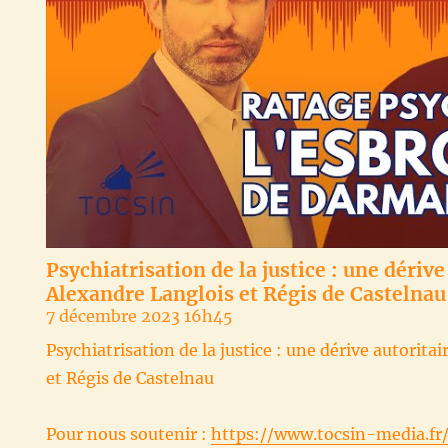
Psychiatrisation de la justice : une dérive
Alexandre Langlois et Régis de Castelnau
7 décembre 2023 16h45
Psychiatrisation de la justice : une dérive autorita
et Régis de Castelnau
Pour nous soutenir :
https://www.tocsin-media.fr