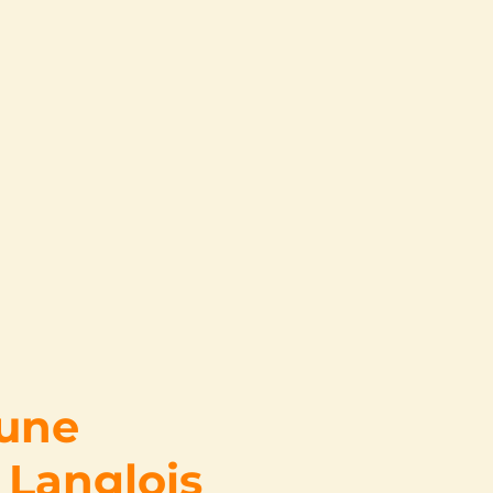
 une
 Langlois