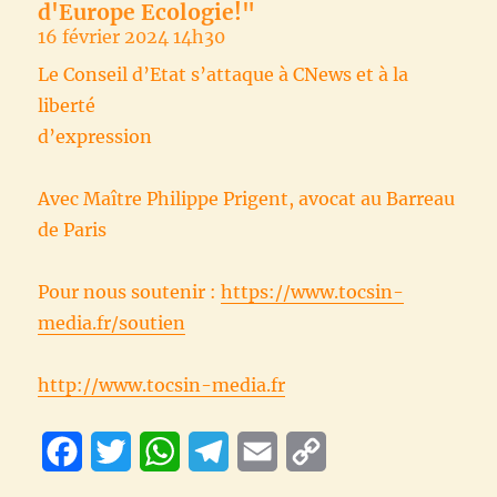
d'Europe Ecologie!"
16 février 2024 14h30
Le Conseil d’Etat s’attaque à CNews et à la
liberté
d’expression
Avec Maître Philippe Prigent, avocat au Barreau
de Paris
Pour nous soutenir :
https://www.tocsin-
media.fr/soutien
http://www.tocsin-media.fr
F
T
W
T
E
C
a
w
h
e
m
o