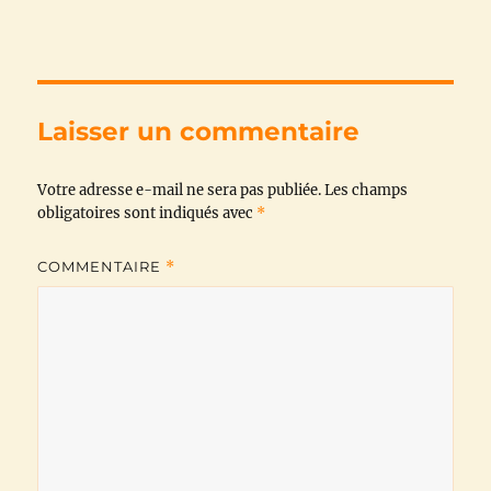
c
i
a
l
a
p
e
t
t
e
i
y
b
t
s
g
l
L
Laisser un commentaire
o
e
A
r
i
Votre adresse e-mail ne sera pas publiée.
o
r
p
a
n
Les champs
obligatoires sont indiqués avec
*
k
p
m
k
COMMENTAIRE
*