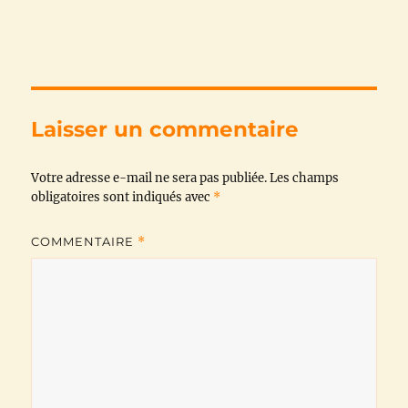
a
w
h
e
m
o
c
i
a
l
a
p
e
t
t
e
i
y
b
t
s
g
l
L
Laisser un commentaire
o
e
A
r
i
Votre adresse e-mail ne sera pas publiée.
o
r
p
a
n
Les champs
obligatoires sont indiqués avec
*
k
p
m
k
COMMENTAIRE
*