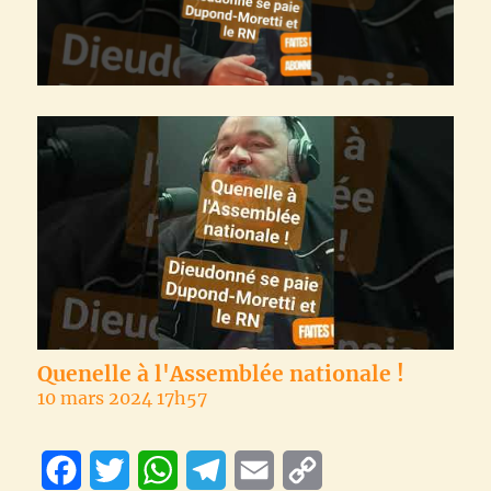
Quenelle à l'Assemblée nationale !
10 mars 2024 17h57
F
T
W
T
E
C