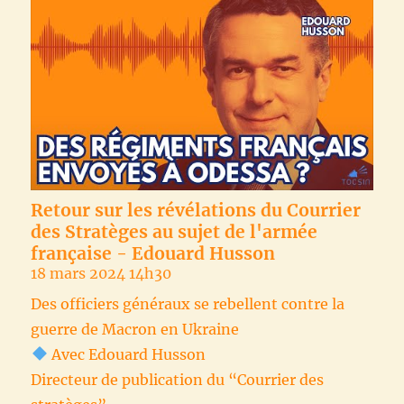
Retour sur les révélations du Courrier
des Stratèges au sujet de l'armée
française - Edouard Husson
18 mars 2024 14h30
Des officiers généraux se rebellent contre la
guerre de Macron en Ukraine
Avec Edouard Husson
Directeur de publication du “Courrier des