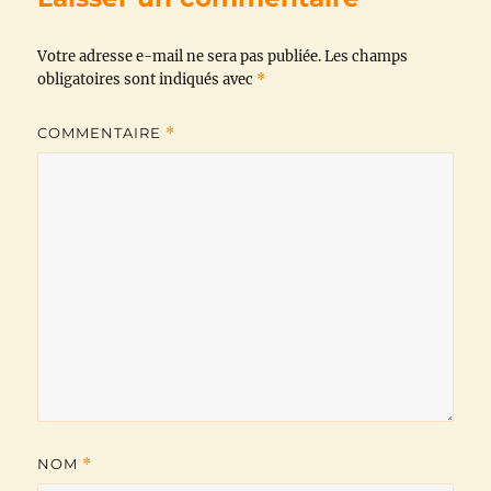
o
e
A
r
i
Votre adresse e-mail ne sera pas publiée.
o
r
p
a
n
Les champs
obligatoires sont indiqués avec
*
k
p
m
k
COMMENTAIRE
*
NOM
*