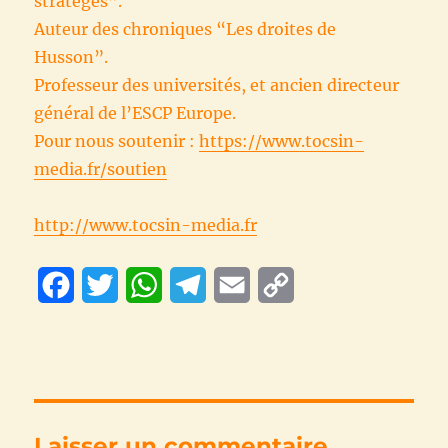
stratèges”.
Auteur des chroniques “Les droites de
Husson”.
Professeur des universités, et ancien directeur
général de l’ESCP Europe.
Pour nous soutenir :
https://www.tocsin-
media.fr/soutien
http://www.tocsin-media.fr
F
T
W
T
E
C
a
w
h
e
m
o
c
i
a
l
a
p
e
t
t
e
i
y
b
t
s
g
l
L
Laisser un commentaire