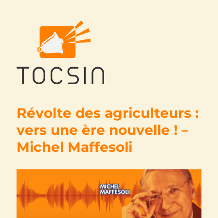
Tocsin
Révolte des agriculteurs :
vers une ère nouvelle ! –
Michel Maffesoli