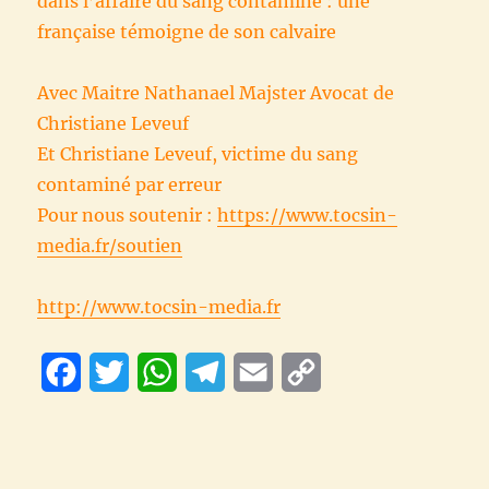
dans l’affaire du sang contaminé : une
française témoigne de son calvaire
Avec Maitre Nathanael Majster Avocat de
Christiane Leveuf
Et Christiane Leveuf, victime du sang
contaminé par erreur
Pour nous soutenir :
https://www.tocsin-
media.fr/soutien
http://www.tocsin-media.fr
F
T
W
T
E
C
a
w
h
e
m
o
c
i
a
l
a
p