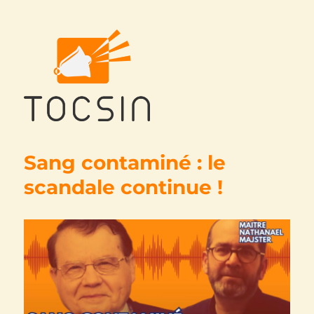
Tocsin
Sang contaminé : le
scandale continue !