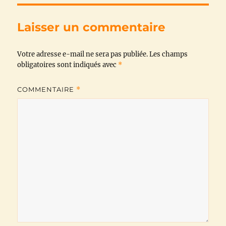
e
t
t
e
i
y
b
t
s
g
l
L
Laisser un commentaire
o
e
A
r
i
Votre adresse e-mail ne sera pas publiée.
o
r
p
a
n
Les champs
obligatoires sont indiqués avec
*
k
p
m
k
COMMENTAIRE
*