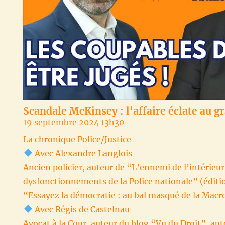
Scandale McKinsey : l'affaire éclate au gr
19 septembre 2024 13h30
La chronique Police/Justice
Avec Alexandre Langlois
Ancien policier, auteur de “L’ennemi de l’intérieur 
dysfonctionnements de la Police nationale” (éditi
“Essayez la démocratie : au bal masqué de la Macr
Avec Régis de Castelnau
Avocat à la Cour, auteur du blog “Vu du Droit”, aut