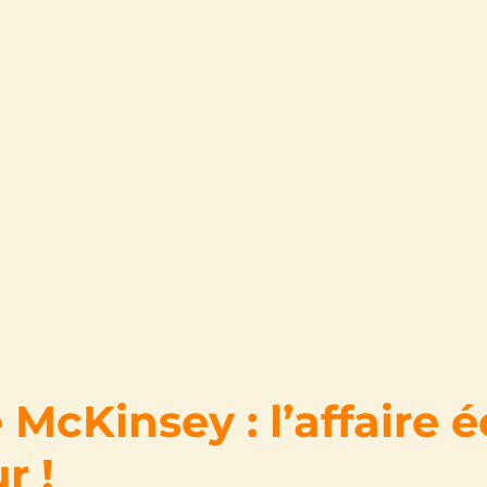
McKinsey : l’affaire é
r !