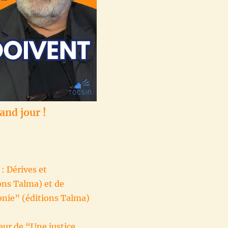
and jour !
: Dérives et
ons Talma) et de
onie” (éditions Talma)
eur de “Une justice