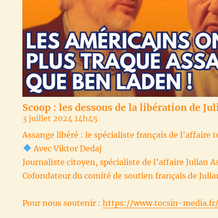
Scoop : les dessous de la libération de Ju
3 juillet 2024 14h45
Assange libéré : le spécialiste français de l’affaire
Avec Viktor Dedaj
Journaliste citoyen, spécialiste de l’affaire Julian 
Cofondateur du comité de soutien français de Juli
Pour nous soutenir :
https://www.tocsin-media.fr