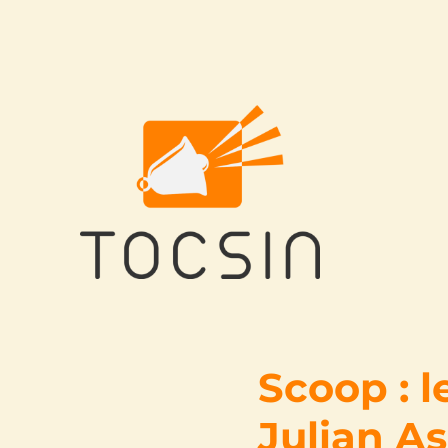
Tocsin
Scoop : l
Julian A