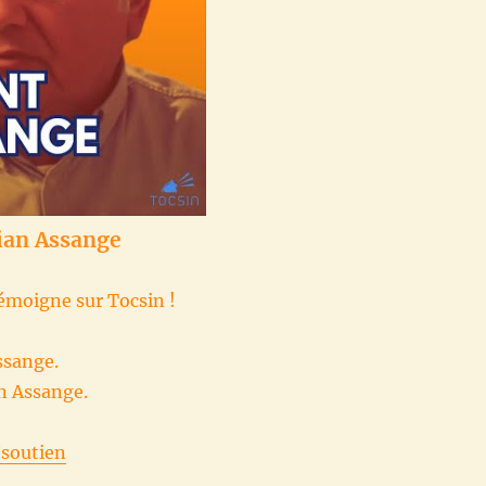
lian Assange
 témoigne sur Tocsin !
Assange.
an Assange.
/soutien