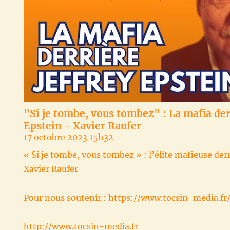
"Si je tombe, vous tombez" : La mafia der
Epstein - Xavier Raufer
17 octobre 2023 15h32
« Si je tombe, vous tombez » : l’élite mafieuse der
Xavier Raufer
Pour nous soutenir :
https://www.tocsin-media.fr
http://www.tocsin-media.fr