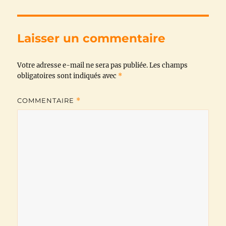
e
t
t
e
i
y
b
t
s
g
l
L
Laisser un commentaire
o
e
A
r
i
Votre adresse e-mail ne sera pas publiée.
o
r
p
a
n
Les champs
obligatoires sont indiqués avec
*
k
p
m
k
COMMENTAIRE
*