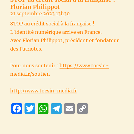
Florian Philippot
21 septembre 2023 13h30
STOP au crédit social à la française !
L’identité numérique arrive en France.
Avec Florian Philippot, président et fondateur
des Patriotes.
Pour nous soutenir :
https://www.tocsin-
media.fr/soutien
http://www.tocsin-media.fr
F
T
W
T
E
C
a
w
h
e
m
o
c
i
a
l
a
p