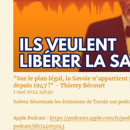
"Sur le plan légal, la Savoie n'appartient 
depuis 1947 !" - Thierry Bécourt
1 mai 2024 14h30
Suivez désormais les émissions de Tocsin sur podca
Apple Podcast :
https://podcasts.apple.com/fr/pod
podcast/id1744015043