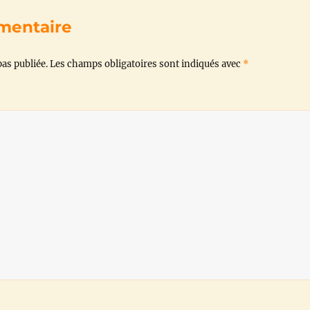
o
e
A
r
i
mentaire
o
r
p
a
n
as publiée.
Les champs obligatoires sont indiqués avec
*
k
p
m
k