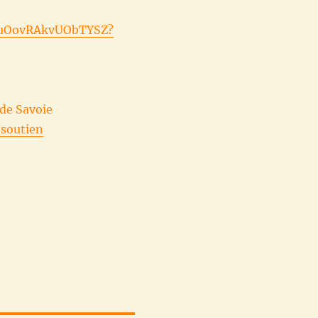
UruOovRAkvUObTYSZ?
de Savoie
/soutien