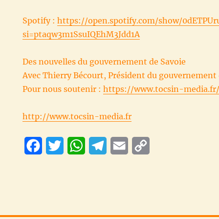
Spotify :
https://open.spotify.com/show/0dETP
si=ptaqw3m1SsuIQEhM3Jdd1A
Des nouvelles du gouvernement de Savoie
Avec Thierry Bécourt, Président du gouvernement 
Pour nous soutenir :
https://www.tocsin-media.fr
http://www.tocsin-media.fr
F
T
W
T
E
C
a
w
h
e
m
o
c
i
a
l
a
p
e
t
t
e
i
y
b
t
s
g
l
L