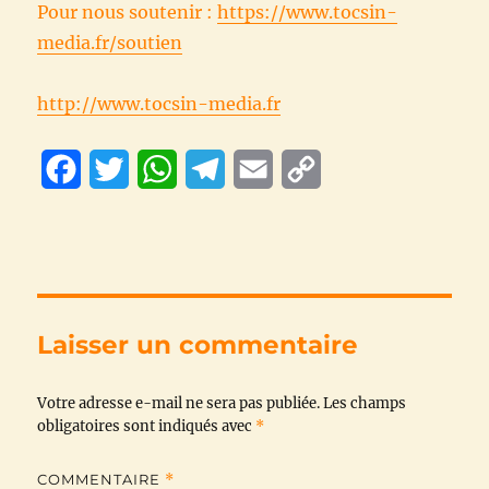
Pour nous soutenir :
https://www.tocsin-
media.fr/soutien
http://www.tocsin-media.fr
F
T
W
T
E
C
a
w
h
e
m
o
c
i
a
l
a
p
e
t
t
e
i
y
b
t
s
g
l
L
Laisser un commentaire
o
e
A
r
i
Votre adresse e-mail ne sera pas publiée.
o
r
p
a
n
Les champs
obligatoires sont indiqués avec
*
k
p
m
k
COMMENTAIRE
*