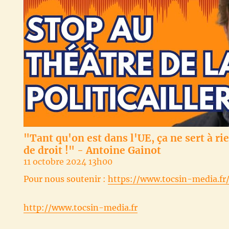
"Tant qu'on est dans l'UE, ça ne sert à ri
de droit !" - Antoine Gainot
11 octobre 2024 13h00
Pour nous soutenir :
https://www.tocsin-media.fr
http://www.tocsin-media.fr