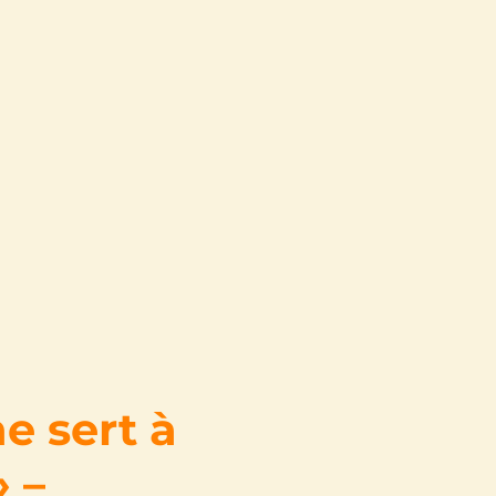
ne sert à
» –