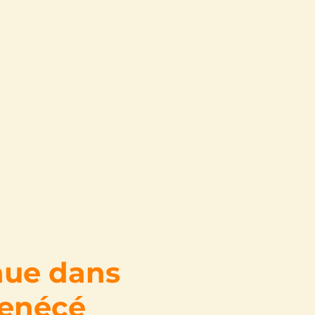
inue dans
Denécé