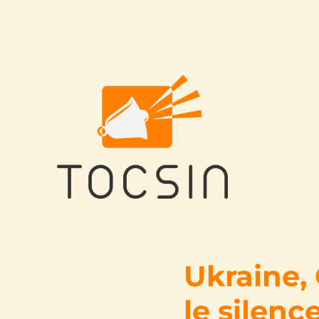
Tocsin
Ukraine, 
le silenc