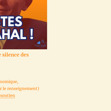
e silence des
conomique,
ur le renseignement)
/soutien