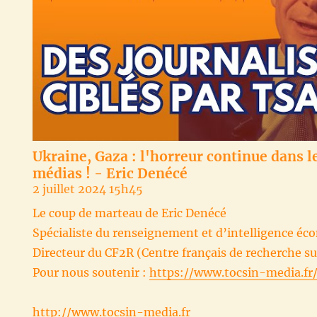
Ukraine, Gaza : l'horreur continue dans l
médias ! - Eric Denécé
2 juillet 2024 15h45
Le coup de marteau de Eric Denécé
Spécialiste du renseignement et d’intelligence é
Directeur du CF2R (Centre français de recherche s
Pour nous soutenir :
https://www.tocsin-media.fr
http://www.tocsin-media.fr