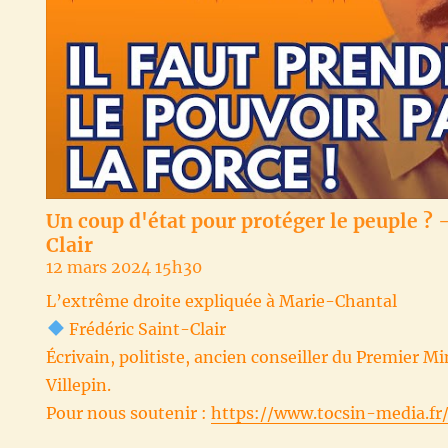
Un coup d'état pour protéger le peuple ? 
Clair
12 mars 2024 15h30
L’extrême droite expliquée à Marie-Chantal
Frédéric Saint-Clair
Écrivain, politiste, ancien conseiller du Premier 
Villepin.
Pour nous soutenir :
https://www.tocsin-media.fr