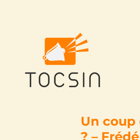
Tocsin
Un coup 
? – Frédé